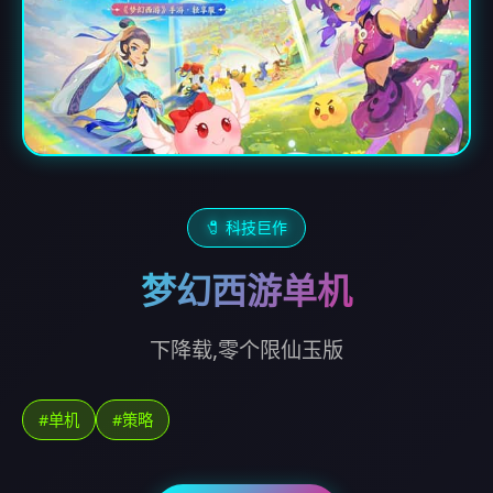
🧷 科技巨作
梦幻西游单机
下降载,零个限仙玉版
#单机
#策略