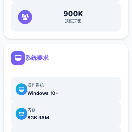
畜牧业是本作最不赚钱，用时最久的一个系
900K
统。我们要先去找ノーティ（诺蒂，后面简称
活跃玩家
建筑师）建好鸡舍/牛棚，レトリー（莱特莉，
后面简称狗狗）就会送我们一只鸡/牛，每天刷
毛说话增加它的好感度，成年动物就会给我们
产蛋/奶。因为我们后期制作的很多料理都需要
用到蛋奶，所以非必要的话别卖。
系统要求
畜牧业的等级变高后，我们给女主们送礼会获
得一定的好感度加成，所以尽快建好鸡舍牛棚
是很有必要的。
操作系统
Windows 10+
除了第一只鸡和牛，新动物的来源是孵蛋器孵
和妊娠怀孕，或者花高价从狗狗家买，牛的话
内存
建议是买，因为妊娠的时间太太太长了。
8GB RAM
注意牛不要一次性买满，因为狗狗的一个任务