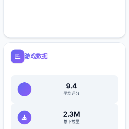
高速安装
有一个必备的技巧是，我们在收获之前可以先
吃一个加收获量的料理，这里推荐的料理是
完全免费
（根据获得难度为顺序）：曲奇（食堂购买，
客服支持
25％加成）黄色草药（50层以后矿洞获得，
25％加成）蛋糕或者芝士蛋糕（厨房制作，
50%加成）巧克力蛋糕或煎饼（厨房制作，
75%加成）松茸饭（厨房制作，100%加成）
游戏数据
菠萝蛋糕（厨房制作，100%加成）。
以防万一还是说一下，水壶可以像锤子一样在
ザナ（扎娜，后面简称铁匠）那里升级，升级
9.4
后长按蓄力可以批量浇水，最强的水壶可以一
平均评分
次浇5*5。
2.3M
总下载量
1.2畜牧业