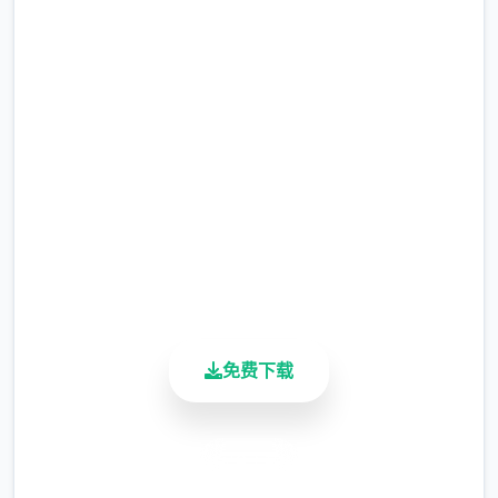
高速下载 Forestia-小镇的牧
第二批作物直接种草莓直到我们解锁夏天的菠
萝为止。（但是笔者的菠萝还没收获就已经通
场生活
关了）
完整版游戏，免费体验
种子没有不应季的惩罚，但是每个季节花店的
种子是不同的，所以我们最好在夏天之前屯一
2.3M+
批草莓种子。 （另外要注意每个季度的第一天
总下载量
花店不开门，请计划好你的收获时间）
4.9/5
用户评分
当我们第一次卖出一种作物时，以后就可以在
900K+
花店直接买到他们了，所以除非是镇长女儿的
活跃用户
任务需求，否则除了卷心菜草莓菠萝，其他作
物我们都只需要种一个。
免费下载
当然，为了完成任务，我们可以在左上角留一
小片5*5的地用来种植其他作物。（主要是每
安全下载
个角色表白用的花，每种十株）