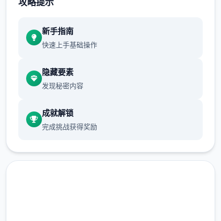
攻略提示
是回本慢，投入高的特点导致我们在大前期只
要完成规定的种植任务即可，十天左右解锁卷
新手指南
心菜后，再开始大批量种植作物。
快速上手基础操作
开局我们会收到一些芜菁的种子，收获后给ビ
スティ（碧丝蒂，后面简称镇长女儿）完成任
隐藏要素
务可以解锁胡萝卜和土豆，之后可以解锁卷心
发现秘密内容
菜，前三种作物的收益都不高，我们只需要少
量种植就可以了。
成就解锁
完成挑战获得奖励
从卷心菜开始，作物的收益将会大幅提高，如
果我们全部种满，在十天后就至少能收获
15*15*840=189000G，初步实现经济自由。
收获第一批卷心菜后，我们就可以种植草莓和
其他作物了。种草莓的收益比卷心菜还高，并
且只要5天就可以成熟，可以快速回本，推荐