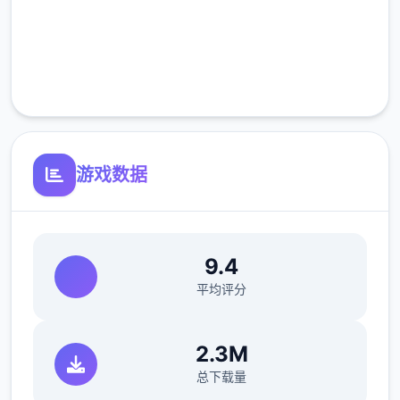
高速安装
菠萝蛋糕（厨房制作，100%加成）。
完全免费
客服支持
游戏数据
以防万一还是说一下，水壶可以像锤子一样在
ザナ（扎娜，后面简称铁匠）那里升级，升级
9.4
后长按蓄力可以批量浇水，最强的水壶可以一
平均评分
次浇5*5。
2.3M
总下载量
1.2畜牧业