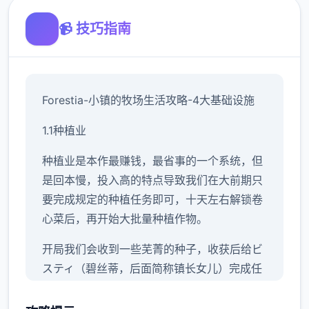
📹 技巧指南
Forestia-小镇的牧场生活攻略-4大基础设施
1.1种植业
种植业是本作最赚钱，最省事的一个系统，但
是回本慢，投入高的特点导致我们在大前期只
要完成规定的种植任务即可，十天左右解锁卷
心菜后，再开始大批量种植作物。
开局我们会收到一些芜菁的种子，收获后给ビ
スティ（碧丝蒂，后面简称镇长女儿）完成任
务可以解锁胡萝卜和土豆，之后可以解锁卷心
菜，前三种作物的收益都不高，我们只需要少