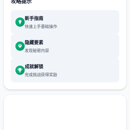
攻略提示
量种植就可以了。
新手指南
从卷心菜开始，作物的收益将会大幅提高，如
快速上手基础操作
果我们全部种满，在十天后就至少能收获
15*15*840=189000G，初步实现经济自由。
隐藏要素
收获第一批卷心菜后，我们就可以种植草莓和
发现秘密内容
其他作物了。种草莓的收益比卷心菜还高，并
且只要5天就可以成熟，可以快速回本，推荐
成就解锁
第二批作物直接种草莓直到我们解锁夏天的菠
完成挑战获得奖励
萝为止。（但是笔者的菠萝还没收获就已经通
关了）
种子没有不应季的惩罚，但是每个季节花店的
种子是不同的，所以我们最好在夏天之前屯一
批草莓种子。 （另外要注意每个季度的第一天
花店不开门，请计划好你的收获时间）