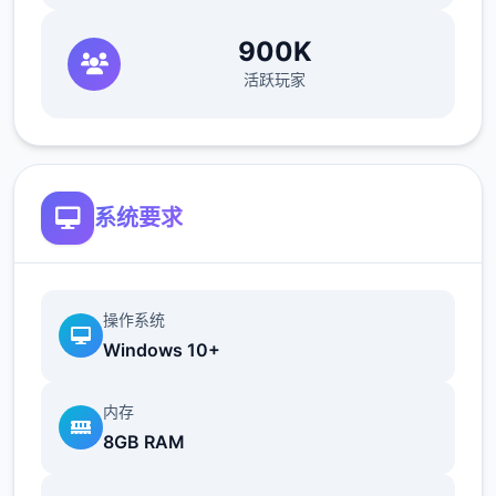
畜牧业是本作最不赚钱，用时最久的一个系
900K
统。我们要先去找ノーティ（诺蒂，后面简称
活跃玩家
建筑师）建好鸡舍/牛棚，レトリー（莱特莉，
后面简称狗狗）就会送我们一只鸡/牛，每天刷
毛说话增加它的好感度，成年动物就会给我们
产蛋/奶。因为我们后期制作的很多料理都需要
用到蛋奶，所以非必要的话别卖。
系统要求
畜牧业的等级变高后，我们给女主们送礼会获
得一定的好感度加成，所以尽快建好鸡舍牛棚
是很有必要的。
操作系统
Windows 10+
除了第一只鸡和牛，新动物的来源是孵蛋器孵
和妊娠怀孕，或者花高价从狗狗家买，牛的话
内存
建议是买，因为妊娠的时间太太太长了。
8GB RAM
注意牛不要一次性买满，因为狗狗的一个任务