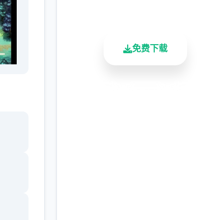
总下载量
用户评分
活跃用户
免费下载
的一
安全下载
高速安装
完全免费
的特
规定
客服支持
锁卷
物。
子，
后面
解锁
卷心
，我