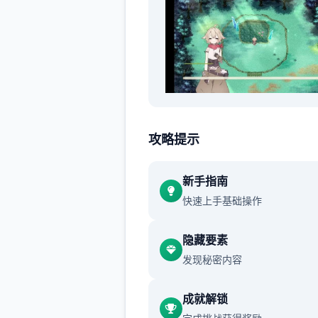
种植业是本作最赚钱，最省事
个系统，但是回本慢，投入高
攻略提示
点导致我们在大前期只要完成
的种植任务即可，十天左右解
新手指南
心菜后，再开始大批量种植作
快速上手基础操作
开局我们会收到一些芜菁的种
隐藏要素
收获后给ビスティ（碧丝蒂，
发现秘密内容
简称镇长女儿）完成任务可以
胡萝卜和土豆，之后可以解锁
成就解锁
菜，前三种作物的收益都不高