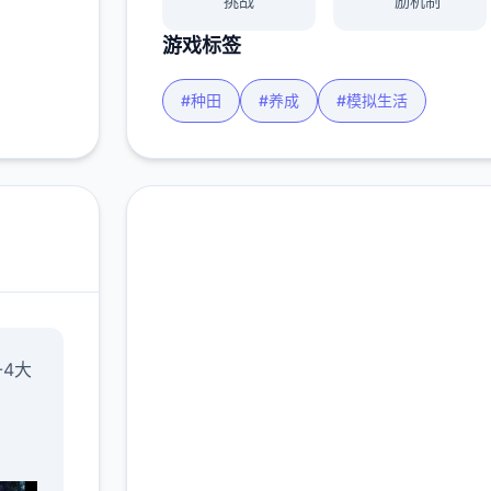
挑战
励机制
游戏标签
#种田
#养成
#模拟生活
在线下载 Forestia-小
-4大
镇的牧场生活
完整版游戏，免费体验
2.3M+
4.9/5
900K+