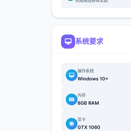
完成挑战获得奖励
们只需要少量种植就可以了。
从卷心菜开始，作物的收益将
幅提高，如果我们全部种满，
天后就至少能收获
15*15*840=189000G，初
系统要求
经济自由。
收获第一批卷心菜后，我们就
种植草莓和其他作物了。种草
操作系统
收益比卷心菜还高，并且只要
Windows 10+
就可以成熟，可以快速回本，
第二批作物直接种草莓直到我
内存
锁夏天的菠萝为止。（但是笔
8GB RAM
菠萝还没收获就已经通关了）
显卡
种子没有不应季的惩罚，但是
GTX 1060
季节花店的种子是不同的，所