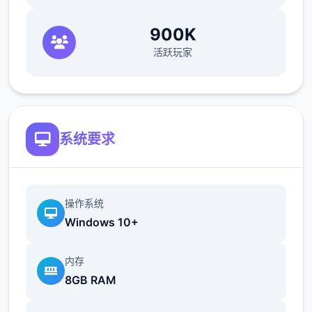
畜牧业是本作最不赚钱，用时最久的一个系
900K
统。我们要先去找ノーティ（诺蒂，后面简称
活跃玩家
建筑师）建好鸡舍/牛棚，レトリー（莱特莉，
后面简称狗狗）就会送我们一只鸡/牛，每天刷
毛说话增加它的好感度，成年动物就会给我们
产蛋/奶。因为我们后期制作的很多料理都需要
用到蛋奶，所以非必要的话别卖。
系统要求
畜牧业的等级变高后，我们给女主们送礼会获
得一定的好感度加成，所以尽快建好鸡舍牛棚
是很有必要的。
操作系统
Windows 10+
除了第一只鸡和牛，新动物的来源是孵蛋器孵
和妊娠怀孕，或者花高价从狗狗家买，牛的话
内存
建议是买，因为妊娠的时间太太太长了。
8GB RAM
注意牛不要一次性买满，因为狗狗的一个任务