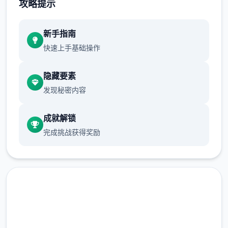
攻略提示
是回本慢，投入高的特点导致我们在大前期只
要完成规定的种植任务即可，十天左右解锁卷
新手指南
心菜后，再开始大批量种植作物。
快速上手基础操作
开局我们会收到一些芜菁的种子，收获后给ビ
スティ（碧丝蒂，后面简称镇长女儿）完成任
隐藏要素
务可以解锁胡萝卜和土豆，之后可以解锁卷心
发现秘密内容
菜，前三种作物的收益都不高，我们只需要少
量种植就可以了。
成就解锁
完成挑战获得奖励
从卷心菜开始，作物的收益将会大幅提高，如
果我们全部种满，在十天后就至少能收获
15*15*840=189000G，初步实现经济自由。
收获第一批卷心菜后，我们就可以种植草莓和
其他作物了。种草莓的收益比卷心菜还高，并
且只要5天就可以成熟，可以快速回本，推荐