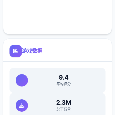
高速安装
有一个必备的技巧是，我们在收获之前可以先
吃一个加收获量的料理，这里推荐的料理是
完全免费
（根据获得难度为顺序）：曲奇（食堂购买，
客服支持
25％加成）黄色草药（50层以后矿洞获得，
25％加成）蛋糕或者芝士蛋糕（厨房制作，
50%加成）巧克力蛋糕或煎饼（厨房制作，
75%加成）松茸饭（厨房制作，100%加成）
游戏数据
菠萝蛋糕（厨房制作，100%加成）。
以防万一还是说一下，水壶可以像锤子一样在
ザナ（扎娜，后面简称铁匠）那里升级，升级
9.4
后长按蓄力可以批量浇水，最强的水壶可以一
平均评分
次浇5*5。
2.3M
总下载量
1.2畜牧业