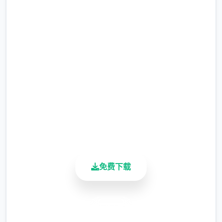
安全下载 Forestia-小镇的牧
第二批作物直接种草莓直到我们解锁夏天的菠
萝为止。（但是笔者的菠萝还没收获就已经通
场生活
关了）
完整版游戏，免费体验
种子没有不应季的惩罚，但是每个季节花店的
种子是不同的，所以我们最好在夏天之前屯一
2.3M+
批草莓种子。 （另外要注意每个季度的第一天
总下载量
花店不开门，请计划好你的收获时间）
4.9/5
用户评分
当我们第一次卖出一种作物时，以后就可以在
900K+
花店直接买到他们了，所以除非是镇长女儿的
活跃用户
任务需求，否则除了卷心菜草莓菠萝，其他作
物我们都只需要种一个。
免费下载
当然，为了完成任务，我们可以在左上角留一
小片5*5的地用来种植其他作物。（主要是每
安全下载
个角色表白用的花，每种十株）