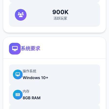
畜牧业是本作最不赚钱，用时最久的一个系
900K
统。我们要先去找ノーティ（诺蒂，后面简称
活跃玩家
建筑师）建好鸡舍/牛棚，レトリー（莱特莉，
后面简称狗狗）就会送我们一只鸡/牛，每天刷
毛说话增加它的好感度，成年动物就会给我们
产蛋/奶。因为我们后期制作的很多料理都需要
用到蛋奶，所以非必要的话别卖。
系统要求
畜牧业的等级变高后，我们给女主们送礼会获
得一定的好感度加成，所以尽快建好鸡舍牛棚
是很有必要的。
操作系统
Windows 10+
除了第一只鸡和牛，新动物的来源是孵蛋器孵
和妊娠怀孕，或者花高价从狗狗家买，牛的话
内存
建议是买，因为妊娠的时间太太太长了。
8GB RAM
注意牛不要一次性买满，因为狗狗的一个任务