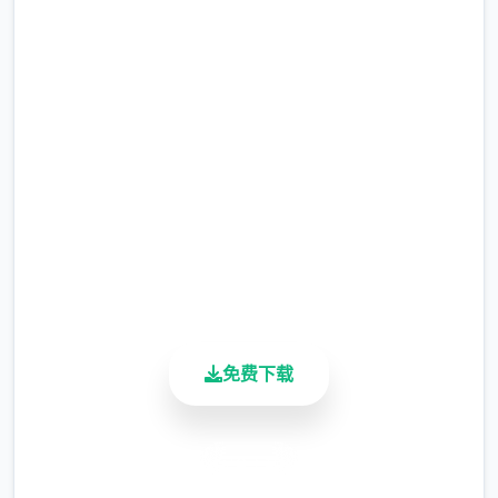
润色版下载 Forestia-小镇的
当我们第一次卖出一种作物时，以后就可以在
牧场生活
花店直接买到他们了，所以除非是镇长女儿的
任务需求，否则除了卷心菜草莓菠萝，其他作
完整版游戏，免费体验
物我们都只需要种一个。
2.3M+
当然，为了完成任务，我们可以在左上角留一
总下载量
小片5*5的地用来种植其他作物。（主要是每
4.9/5
个角色表白用的花，每种十株）
用户评分
900K+
有一个必备的技巧是，我们在收获之前可以先
活跃用户
吃一个加收获量的料理，这里推荐的料理是
（根据获得难度为顺序）：曲奇（食堂购买，
免费下载
25％加成）黄色草药（50层以后矿洞获得，
25％加成）蛋糕或者芝士蛋糕（厨房制作，
50%加成）巧克力蛋糕或煎饼（厨房制作，
安全下载
75%加成）松茸饭（厨房制作，100%加成）