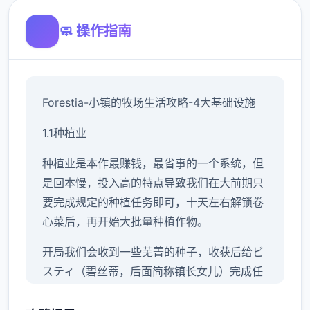
🧼 操作指南
Forestia-小镇的牧场生活攻略-4大基础设施
1.1种植业
种植业是本作最赚钱，最省事的一个系统，但
是回本慢，投入高的特点导致我们在大前期只
要完成规定的种植任务即可，十天左右解锁卷
心菜后，再开始大批量种植作物。
开局我们会收到一些芜菁的种子，收获后给ビ
スティ（碧丝蒂，后面简称镇长女儿）完成任
务可以解锁胡萝卜和土豆，之后可以解锁卷心
菜，前三种作物的收益都不高，我们只需要少