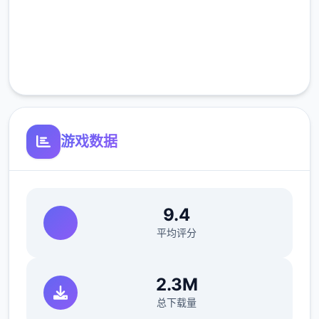
高速安装
菠萝蛋糕（厨房制作，100%加成）。
完全免费
以防万一还是说一下，水壶可以像锤子一样在
ザナ（扎娜，后面简称铁匠）那里升级，升级
客服支持
后长按蓄力可以批量浇水，最强的水壶可以一
次浇5*5。
游戏数据
9.4
平均评分
2.3M
总下载量
1.2畜牧业