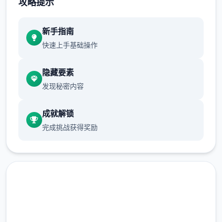
攻略提示
量种植就可以了。
新手指南
从卷心菜开始，作物的收益将会大幅提高，如
快速上手基础操作
果我们全部种满，在十天后就至少能收获
15*15*840=189000G，初步实现经济自由。
隐藏要素
收获第一批卷心菜后，我们就可以种植草莓和
发现秘密内容
其他作物了。种草莓的收益比卷心菜还高，并
且只要5天就可以成熟，可以快速回本，推荐
成就解锁
第二批作物直接种草莓直到我们解锁夏天的菠
完成挑战获得奖励
萝为止。（但是笔者的菠萝还没收获就已经通
关了）
种子没有不应季的惩罚，但是每个季节花店的
种子是不同的，所以我们最好在夏天之前屯一
批草莓种子。 （另外要注意每个季度的第一天
花店不开门，请计划好你的收获时间）