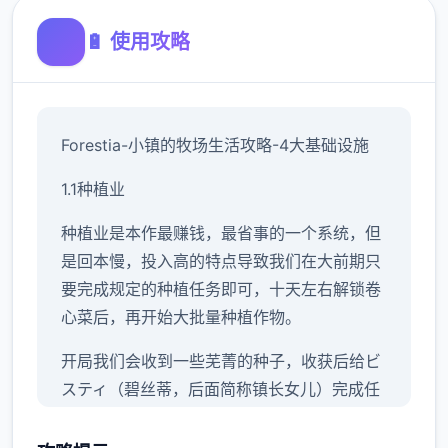
🔋 使用攻略
Forestia-小镇的牧场生活攻略-4大基础设施
1.1种植业
种植业是本作最赚钱，最省事的一个系统，但
是回本慢，投入高的特点导致我们在大前期只
要完成规定的种植任务即可，十天左右解锁卷
心菜后，再开始大批量种植作物。
开局我们会收到一些芜菁的种子，收获后给ビ
スティ（碧丝蒂，后面简称镇长女儿）完成任
务可以解锁胡萝卜和土豆，之后可以解锁卷心
菜，前三种作物的收益都不高，我们只需要少