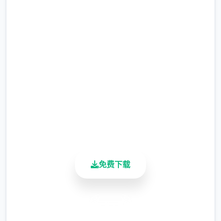
润色版下载 Forestia-小镇的
当我们第一次卖出一种作物时，以后就可以在
牧场生活
花店直接买到他们了，所以除非是镇长女儿的
任务需求，否则除了卷心菜草莓菠萝，其他作
完整版游戏，免费体验
物我们都只需要种一个。
2.3M+
当然，为了完成任务，我们可以在左上角留一
总下载量
小片5*5的地用来种植其他作物。（主要是每
4.9/5
个角色表白用的花，每种十株）
用户评分
900K+
有一个必备的技巧是，我们在收获之前可以先
活跃用户
吃一个加收获量的料理，这里推荐的料理是
（根据获得难度为顺序）：曲奇（食堂购买，
免费下载
25％加成）黄色草药（50层以后矿洞获得，
25％加成）蛋糕或者芝士蛋糕（厨房制作，
50%加成）巧克力蛋糕或煎饼（厨房制作，
安全下载
75%加成）松茸饭（厨房制作，100%加成）