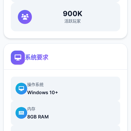
畜牧业是本作最不赚钱，用时最久的一个系
900K
统。我们要先去找ノーティ（诺蒂，后面简称
活跃玩家
建筑师）建好鸡舍/牛棚，レトリー（莱特莉，
后面简称狗狗）就会送我们一只鸡/牛，每天刷
毛说话增加它的好感度，成年动物就会给我们
产蛋/奶。因为我们后期制作的很多料理都需要
用到蛋奶，所以非必要的话别卖。
系统要求
畜牧业的等级变高后，我们给女主们送礼会获
得一定的好感度加成，所以尽快建好鸡舍牛棚
是很有必要的。
操作系统
Windows 10+
除了第一只鸡和牛，新动物的来源是孵蛋器孵
和妊娠怀孕，或者花高价从狗狗家买，牛的话
内存
建议是买，因为妊娠的时间太太太长了。
8GB RAM
注意牛不要一次性买满，因为狗狗的一个任务