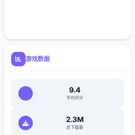
高速安装
菠萝蛋糕（厨房制作，100%加成）。
完全免费
以防万一还是说一下，水壶可以像锤子一样在
ザナ（扎娜，后面简称铁匠）那里升级，升级
客服支持
后长按蓄力可以批量浇水，最强的水壶可以一
次浇5*5。
游戏数据
9.4
平均评分
2.3M
总下载量
1.2畜牧业