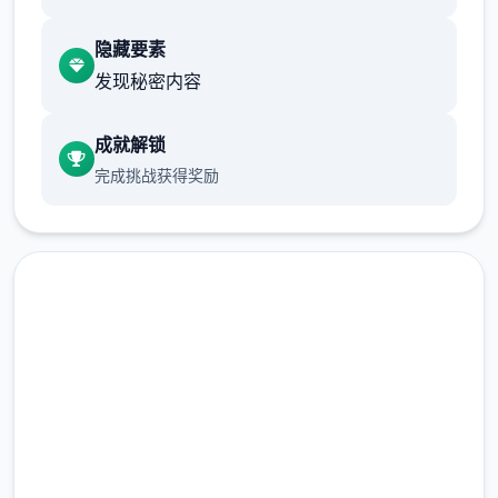
15*15*840=189000G，初步实现经济自由。
隐藏要素
收获第一批卷心菜后，我们就可以种植草莓和
发现秘密内容
其他作物了。种草莓的收益比卷心菜还高，并
且只要5天就可以成熟，可以快速回本，推荐
成就解锁
第二批作物直接种草莓直到我们解锁夏天的菠
完成挑战获得奖励
萝为止。（但是笔者的菠萝还没收获就已经通
关了）
种子没有不应季的惩罚，但是每个季节花店的
种子是不同的，所以我们最好在夏天之前屯一
批草莓种子。 （另外要注意每个季度的第一天
花店不开门，请计划好你的收获时间）
点击下载 Forestia-小镇的牧
当我们第一次卖出一种作物时，以后就可以在
场生活
花店直接买到他们了，所以除非是镇长女儿的
任务需求，否则除了卷心菜草莓菠萝，其他作
完整版游戏，免费体验