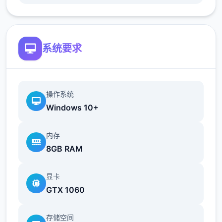
除了第一只鸡和牛，新动物的来源是孵蛋器孵
和妊娠怀孕，或者花高价从狗狗家买，牛的话
建议是买，因为妊娠的时间太太太长了。
系统要求
注意牛不要一次性买满，因为狗狗的一个任务
是必须妊娠得到一个小牛，而你直接买得到的
牛是大牛，扩建牛棚的任务在后面，就会卡
操作系统
关，笔者自己卡了很多天才发现在手账处c键
Windows 10+
卖牛，哭了。
内存
8GB RAM
显卡
GTX 1060
存储空间