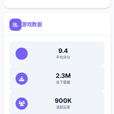
后长按蓄力可以批量浇水，最强的水壶可以一
次浇5*5。
游戏数据
1.2畜牧业
畜牧业是本作最不赚钱，用时最久的一个系
统。我们要先去找ノーティ（诺蒂，后面简称
9.4
建筑师）建好鸡舍/牛棚，レトリー（莱特莉，
平均评分
后面简称狗狗）就会送我们一只鸡/牛，每天刷
毛说话增加它的好感度，成年动物就会给我们
2.3M
产蛋/奶。因为我们后期制作的很多料理都需要
总下载量
用到蛋奶，所以非必要的话别卖。
畜牧业的等级变高后，我们给女主们送礼会获
900K
得一定的好感度加成，所以尽快建好鸡舍牛棚
活跃玩家
是很有必要的。