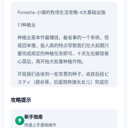
Forestia-小镇的牧场生活攻略-4大基础设施
1.1种植业
种植业是本作最赚钱，最省事的一个系统，但
是回本慢，投入高的特点导致我们在大前期只
要完成规定的种植任务即可，十天左右解锁卷
心菜后，再开始大批量种植作物。
开局我们会收到一些芜菁的种子，收获后给ビ
スティ（碧丝蒂，后面简称镇长女儿）完成任
务可以解锁胡萝卜和土豆，之后可以解锁卷心
菜，前三种作物的收益都不高，我们只需要少
攻略提示
量种植就可以了。
新手指南
从卷心菜开始，作物的收益将会大幅提高，如
快速上手基础操作
果我们全部种满，在十天后就至少能收获