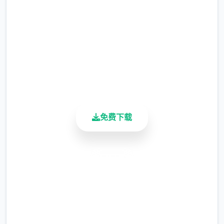
物我们都只需要种一个。
2.3M+
当然，为了完成任务，我们可以在左上角留一
总下载量
小片5*5的地用来种植其他作物。（主要是每
4.9/5
个角色表白用的花，每种十株）
用户评分
900K+
有一个必备的技巧是，我们在收获之前可以先
活跃用户
吃一个加收获量的料理，这里推荐的料理是
（根据获得难度为顺序）：曲奇（食堂购买，
免费下载
25％加成）黄色草药（50层以后矿洞获得，
25％加成）蛋糕或者芝士蛋糕（厨房制作，
50%加成）巧克力蛋糕或煎饼（厨房制作，
安全下载
75%加成）松茸饭（厨房制作，100%加成）
菠萝蛋糕（厨房制作，100%加成）。
高速安装
完全免费
以防万一还是说一下，水壶可以像锤子一样在
ザナ（扎娜，后面简称铁匠）那里升级，升级
客服支持