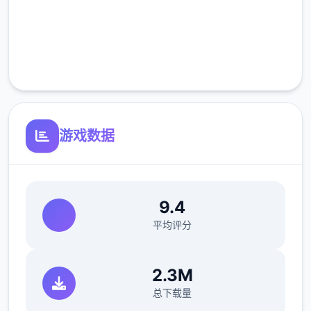
高速安装
菠萝蛋糕（厨房制作，100%加成）。
完全免费
以防万一还是说一下，水壶可以像锤子一样在
ザナ（扎娜，后面简称铁匠）那里升级，升级
客服支持
后长按蓄力可以批量浇水，最强的水壶可以一
次浇5*5。
游戏数据
1.2畜牧业
畜牧业是本作最不赚钱，用时最久的一个系
9.4
统。我们要先去找ノーティ（诺蒂，后面简称
建筑师）建好鸡舍/牛棚，レトリー（莱特莉，
平均评分
后面简称狗狗）就会送我们一只鸡/牛，每天刷
毛说话增加它的好感度，成年动物就会给我们
2.3M
产蛋/奶。因为我们后期制作的很多料理都需要
总下载量
用到蛋奶，所以非必要的话别卖。