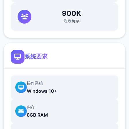
畜牧业的等级变高后，我们给女主们送礼会获
900K
得一定的好感度加成，所以尽快建好鸡舍牛棚
活跃玩家
是很有必要的。
除了第一只鸡和牛，新动物的来源是孵蛋器孵
和妊娠怀孕，或者花高价从狗狗家买，牛的话
建议是买，因为妊娠的时间太太太长了。
系统要求
注意牛不要一次性买满，因为狗狗的一个任务
是必须妊娠得到一个小牛，而你直接买得到的
牛是大牛，扩建牛棚的任务在后面，就会卡
操作系统
Windows 10+
关，笔者自己卡了很多天才发现在手账处c键
卖牛，哭了。
内存
8GB RAM