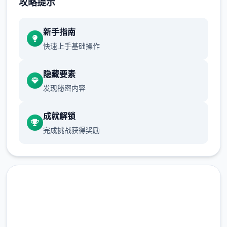
攻略提示
量种植就可以了。
新手指南
从卷心菜开始，作物的收益将会大幅提高，如
快速上手基础操作
果我们全部种满，在十天后就至少能收获
15*15*840=189000G，初步实现经济自由。
隐藏要素
收获第一批卷心菜后，我们就可以种植草莓和
发现秘密内容
其他作物了。种草莓的收益比卷心菜还高，并
且只要5天就可以成熟，可以快速回本，推荐
成就解锁
第二批作物直接种草莓直到我们解锁夏天的菠
完成挑战获得奖励
萝为止。（但是笔者的菠萝还没收获就已经通
关了）
种子没有不应季的惩罚，但是每个季节花店的
种子是不同的，所以我们最好在夏天之前屯一
批草莓种子。 （另外要注意每个季度的第一天
花店不开门，请计划好你的收获时间）