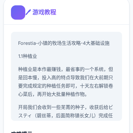
🖊️ 游戏教程
Forestia-小镇的牧场生活攻略-4大基础设施
1.1种植业
种植业是本作最赚钱，最省事的一个系统，但
是回本慢，投入高的特点导致我们在大前期只
要完成规定的种植任务即可，十天左右解锁卷
心菜后，再开始大批量种植作物。
开局我们会收到一些芜菁的种子，收获后给ビ
スティ（碧丝蒂，后面简称镇长女儿）完成任
务可以解锁胡萝卜和土豆，之后可以解锁卷心
菜，前三种作物的收益都不高，我们只需要少