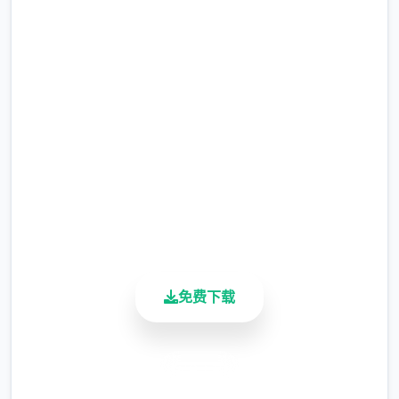
汉化版下载 Forestia-小镇的
当我们第一次卖出一种作物时，以后就可以在
牧场生活
花店直接买到他们了，所以除非是镇长女儿的
任务需求，否则除了卷心菜草莓菠萝，其他作
完整版游戏，免费体验
物我们都只需要种一个。
2.3M+
当然，为了完成任务，我们可以在左上角留一
总下载量
小片5*5的地用来种植其他作物。（主要是每
4.9/5
个角色表白用的花，每种十株）
用户评分
900K+
有一个必备的技巧是，我们在收获之前可以先
活跃用户
吃一个加收获量的料理，这里推荐的料理是
（根据获得难度为顺序）：曲奇（食堂购买，
免费下载
25％加成）黄色草药（50层以后矿洞获得，
25％加成）蛋糕或者芝士蛋糕（厨房制作，
50%加成）巧克力蛋糕或煎饼（厨房制作，
安全下载
75%加成）松茸饭（厨房制作，100%加成）