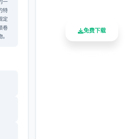
的一
总下载量
用户评分
活跃用户
的特
规定
锁卷
免费下载
物。
子，
安全下载
高速安装
完全免费
后面
解锁
客服支持
卷心
，我
会大
在十
步实现