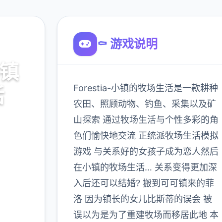
⚰️ 游戏说明
小镇
Forestia-小镇的牧场生活是一款耕种
活
农田、照顾动物、钓鱼、采集以及矿
山探索 通过牧场生活与个性多彩的角
攻略，
色们愉快地交流 正统派牧场生活模拟
游戏 与关系好的女孩子成为恋人然后
在小镇的牧场生活… 关系变得更加深
900K
入后还可以结婚? 搬到可可镇来的菲
玩家
洛 因为镇长的女儿比斯蒂的误会 被
误以为是为了重建牧场而移居此地 本