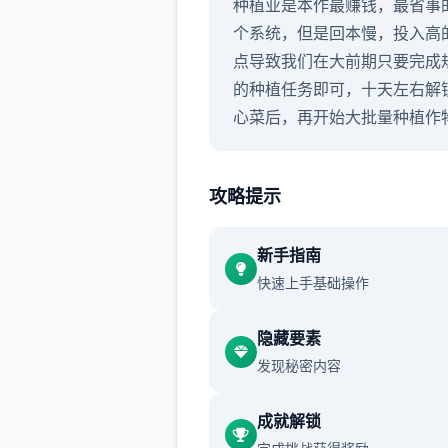
种植业是本作最赚钱，最省事
个系统，但是回本慢，投入高
点导致我们在大前期只要完成
的种植任务即可，十天左右解
心菜后，再开始大批量种植作
开局我们会收到一些芜菁的种
收获后给ビスティ（碧丝蒂，
攻略提示
简称镇长女儿）完成任务可以
胡萝卜和土豆，之后可以解锁
新手指南
菜，前三种作物的收益都不高
快速上手基础操作
们只需要少量种植就可以了。
隐藏要素
从卷心菜开始，作物的收益将
发现秘密内容
幅提高，如果我们全部种满，
天后就至少能收获
成就解锁
15*15*840=189000G，初