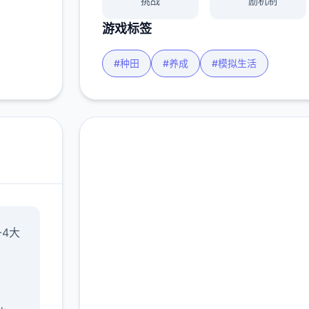
挑战
励机制
游戏标签
#种田
#养成
#模拟生活
点击下载 Forestia-小
-4大
镇的牧场生活
完整版游戏，免费体验
2.3M+
4.9/5
900K+