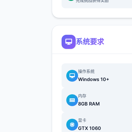
完成挑战获得奖励
经济自由。
系统要求
收获第一批卷心菜后，我们就
种植草莓和其他作物了。种草
操作系统
收益比卷心菜还高，并且只要
Windows 10+
就可以成熟，可以快速回本，
第二批作物直接种草莓直到我
内存
锁夏天的菠萝为止。（但是笔
8GB RAM
菠萝还没收获就已经通关了）
显卡
种子没有不应季的惩罚，但是
GTX 1060
季节花店的种子是不同的，所