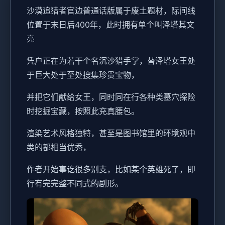
沙漠追猎者官边普通话版属于
废土题材，际间线
位置于末日后400年，此时拥有单个叫泽塔其文
亮
凭户正在为若干个名沉沙猎手掌，替泽塔女王处
于巨大处于至处搜集珍贵宝物，
并把它们献给女王，同时同在行各种类墓穴探险
时挖掘宝藏，按照此充真腰包。
渲染艺术风格独特，甚至是图书馆里的环境观中
类的都相当优秀，
作者开始事讫很多别支，比如某个英雄死了，即
行有完完整不同式的剧形。