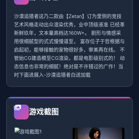
沙漠追猎者这乃二款由【Zetan】订为里侧的竞技
艺术风格走动出众渲染优秀，业中顶级液准 已经革
新鲜玖年，文本量高档达160W+。 剧形与情感采
用很细腻型的式式慢慢道至， 富存位子于哲根据与
启起初，能够接触的家物很好多，审美再在线。 不
管始CG建造模至CG渲染，都是电影级别式的！ 动
态信息也非常的细腻！绝对是不许错过的广作！当
时下面进展入-沙漠追猎者白送加载
游戏截图