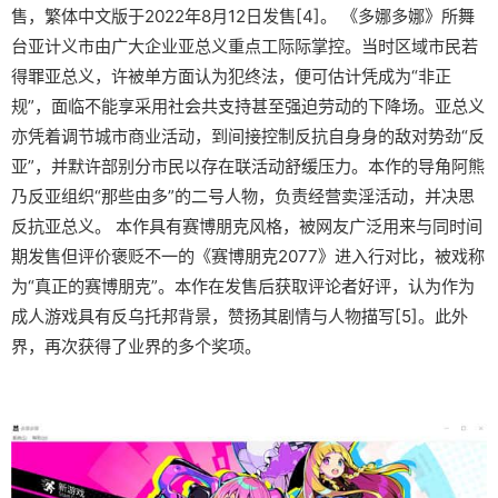
售，繁体中文版于2022年8月12日发售[4]。 《多娜多娜》所舞
台亚计义市由广大企业亚总义重点工际际掌控。当时区域市民若
得罪亚总义，许被单方面认为犯终法，便可估计凭成为“非正
规”，面临不能享采用社会共支持甚至强迫劳动的下降场。亚总义
亦凭着调节城市商业活动，到间接控制反抗自身身的敌对势劲“反
亚”，并默许部别分市民以存在联活动舒缓压力。本作的导角阿熊
乃反亚组织“那些由多”的二号人物，负责经营卖淫活动，并决思
反抗亚总义。 本作具有赛博朋克风格，被网友广泛用来与同时间
期发售但评价褒贬不一的《赛博朋克2077》进入行对比，被戏称
为“真正的赛博朋克”。本作在发售后获取评论者好评，认为作为
成人游戏具有反乌托邦背景，赞扬其剧情与人物描写[5]。此外
界，再次获得了业界的多个奖项。