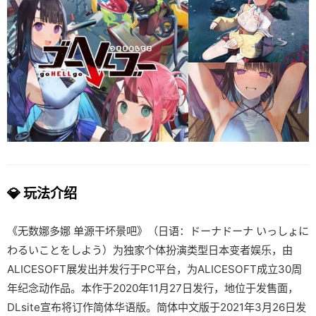
💎 玩法介绍
《无数娜多娜 单源干坏景吧》（日语：ドーナドーナ いっしょに
わるいことをしよう）为独家个体扮演类型日本变者娱乐，由
ALICESOFT展发出并发行于PC平台，为ALICESOFT成立30周
年纪念动作品。本作于2020年11月27日发行，地位于发售面，
DLsite宣布将订作简体华语版。简体中文版于2021年3月26日发